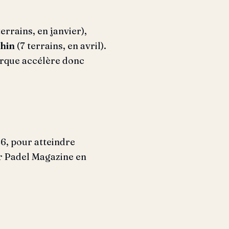
terrains, en janvier),
chin
(7 terrains, en avril).
arque accélère donc
26, pour atteindre
par Padel Magazine en