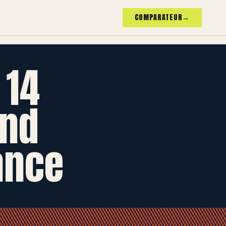
COMPARATEUR
→
 14
and
ance