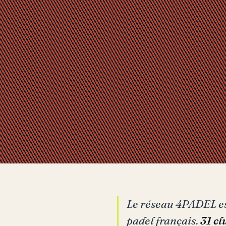
Le réseau 4PADEL es
padel français.
31 c