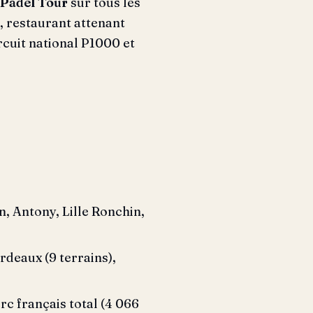
Padel Tour
sur tous les
, restaurant attenant
rcuit national P1000 et
, Antony, Lille Ronchin,
deaux (9 terrains),
rc français total (4 066