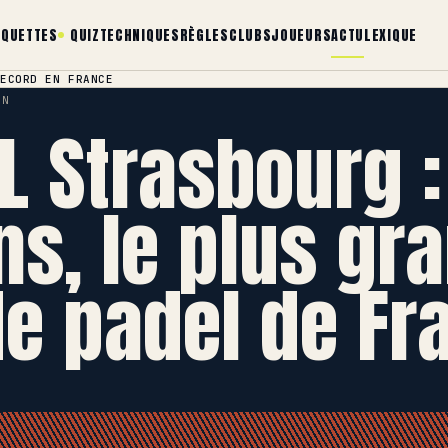
AQUETTES
QUIZ
TECHNIQUES
RÈGLES
CLUBS
JOUEURS
ACTU
LEXIQUE
RECORD EN FRANCE
IN
L Strasbourg :
ns, le plus gr
de padel de Fr