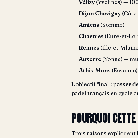
Vélizy
(Yvelines) — 10
Dijon Chevigny
(Côte-
Amiens
(Somme)
Chartres
(Eure-et-Loi
Rennes
(Ille-et-Vilain
Auxerre
(Yonne) — mul
Athis-Mons
(Essonne)
L'objectif final :
passer de
padel français en cycle a
POURQUOI CETTE
Trois raisons expliquent 