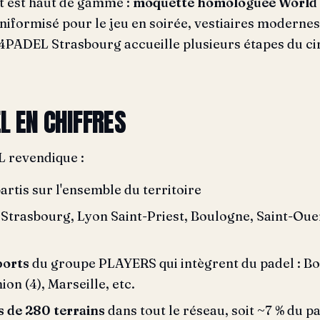
t est haut de gamme :
moquette homologuée World 
niformisé pour le jeu en soirée, vestiaires modernes
e 4PADEL Strasbourg accueille plusieurs étapes du ci
L EN CHIFFRES
 revendique :
rtis sur l'ensemble du territoire
 Strasbourg, Lyon Saint-Priest, Boulogne, Saint-Ouen
ports
du groupe PLAYERS qui intègrent du padel : Bor
on (4), Marseille, etc.
s de 280 terrains
dans tout le réseau, soit ~7 % du pa