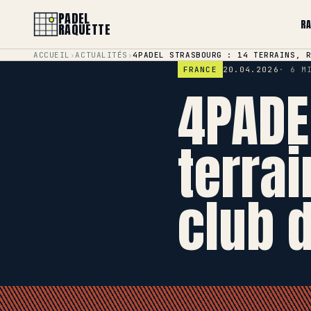
PADEL
R
RAQUETTE
ACCUEIL
›
ACTUALITÉS
›
4PADEL STRASBOURG : 14 TERRAINS, 
FRANCE
20.04.2026
6 M
4PADE
terrai
club 