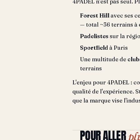
4PADEL n'est pas seul. P
Forest Hill
avec ses c
— total ~36 terrains à
Padelistes
sur la régio
Sportfield
à Paris
Une multitude de
club
terrains
L'enjeu pour 4PADEL : co
qualité de l'expérience. S
que la marque vise l'indu
POUR ALLER
pl