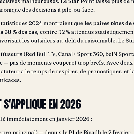
décisives malheureuses. Le Star Point laisse plus de 
chronique des décisions à pile-ou-face.
statistiques 2024 montraient que
les paires têtes de
s 38 % des cas
, contre 22 % attendus statistiquement
vorisait les outsiders au-delà du raisonnable. Le Sta
iffuseurs (Red Bull TV, Canal+ Sport 360, beIN Spor
e — pas de moments couperet trop brefs. Avec deux
pectateur a le temps de respirer, de pronostiquer, et 
fficaces.
T S'APPLIQUE EN 2026
ulé immédiatement en janvier 2026 :
r pro principal) — depuis le P1 de Riyadh le 2 février