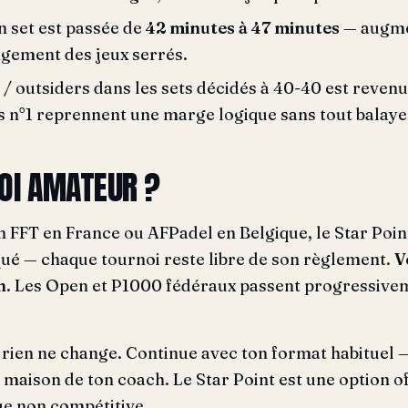
 set est passée de
42 minutes à 47 minutes
— augmen
ngement des jeux serrés.
e / outsiders dans les sets décidés à 40-40 est reven
s n°1 reprennent une marge logique sans tout balaye
NOI AMATEUR ?
n FFT en France ou AFPadel en Belgique, le Star Poin
ué — chaque tournoi reste libre de son règlement.
V
n
. Les Open et P1000 fédéraux passent progressivem
b, rien ne change. Continue avec ton format habituel
 maison de ton coach. Le Star Point est une option of
ue non compétitive.