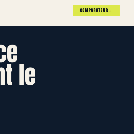
COMPARATEUR
→
ce
t le