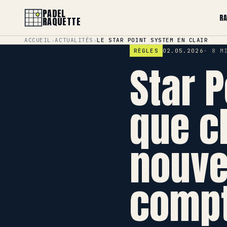
PADEL
R
RAQUETTE
ACCUEIL
›
ACTUALITÉS
›
LE STAR POINT SYSTEM EN CLAIR
RÈGLES
02.05.2026
8 M
Star P
que c
nouve
compt