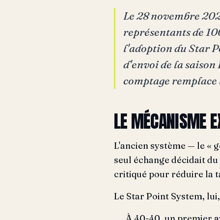
Le 28 novembre 2025
représentants de 100
l'adoption du Star P
d'envoi de la saiso
comptage remplace le
LE MÉCANISME E
L'ancien système — le « g
seul échange décidait du 
critiqué pour réduire la 
Le Star Point System, lui
À 40-40, un premier
a