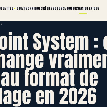
AQUETTES
QUIZ
TECHNIQUES
RÈGLES
CLUBS
JOUEURS
ACTU
LEXIQUE
IN
oint System : 
hange vraimen
au format de
age en 2026