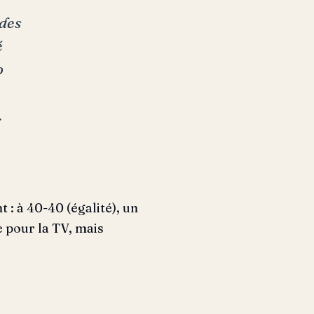
des
é
p
.
 : à 40-40 (égalité), un
e pour la TV, mais