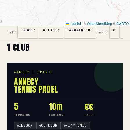
Leaflet
|
©
OpenStreetMap
©
CARTO
INDOOR
OUTDOOR
PANORAMIQUE
€
€€
TYPE
TARIF
1
CLUB
ANNECY · FRANCE
ANNECY
TENNIS PADEL
5
10m
€€
TERRAINS
HAUTEUR
TARIF
INDOOR
OUTDOOR
PLAYTOMIC