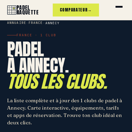
PADEL
COMPARATEUR
→
RAQUETTE
ANNUAIRE
FRANCE
·
·
ANNECY
FRANCE · 1 CLUB
PADEL
À ANNECY.
TOUS LES CLUBS.
La liste complète et à jour des 1 clubs de padel à
Annecy. Carte interactive, équipements, tarifs
et apps de réservation. Trouve ton club idéal en
deux clics.