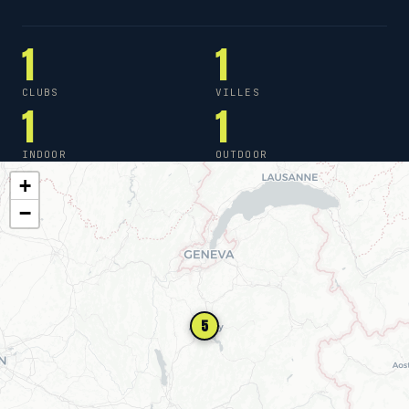
1
1
CLUBS
VILLES
1
1
INDOOR
OUTDOOR
+
−
5