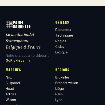
PADEL
UNIVERS
RAQUETTE
Raquettes
Le média padel
Techniques
francophone —
Règles
Belgique & France
Clubs
Lexique
Notre site cousin pickleball :
GoPickleball.fr
MARQUES
RÉGIONS
Nox
Bruxelles
Bullpadel
Brabant wallon
Head
Liège
Adidas
Paris
Wilson
Lyon