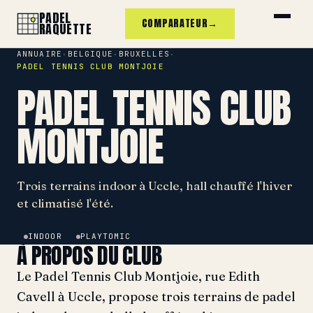
PADEL
COMPARATEUR
→
RAQUETTE
ANNUAIRE
BELGIQUE
BRUXELLES
·
·
·
PADEL TENNIS CLUB MONTJOIE
PADEL TENNIS CLUB
MONTJOIE
Trois terrains indoor à Uccle, hall chauffé l'hiver
et climatisé l'été.
INDOOR
PLAYTOMIC
À PROPOS DU CLUB
Le Padel Tennis Club Montjoie, rue Edith
Cavell à Uccle, propose trois terrains de padel