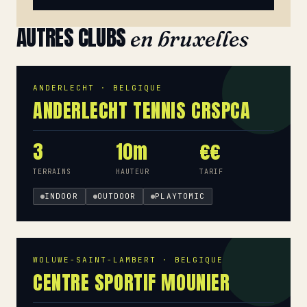
AUTRES CLUBS
en bruxelles
ANDERLECHT · BELGIQUE
ANDERLECHT TENNIS CRSPCA
3
10m
€€
TERRAINS
HAUTEUR
TARIF
INDOOR
OUTDOOR
PLAYTOMIC
WOLUWE-SAINT-LAMBERT · BELGIQUE
CENTRE SPORTIF MOUNIER