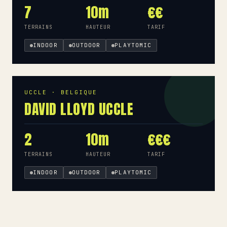
7
10m
€€
TERRAINS
HAUTEUR
TARIF
INDOOR
OUTDOOR
PLAYTOMIC
UCCLE · BELGIQUE
DAVID LLOYD UCCLE
2
10m
€€€
TERRAINS
HAUTEUR
TARIF
INDOOR
OUTDOOR
PLAYTOMIC