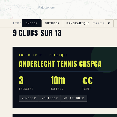
TYPE
INDOOR
OUTDOOR
PANORAMIQUE
TARIF
€
9
CLUBS SUR 13
ANDERLECHT · BELGIQUE
ANDERLECHT TENNIS CRSPCA
3
10m
€€
TERRAINS
HAUTEUR
TARIF
INDOOR
OUTDOOR
PLAYTOMIC