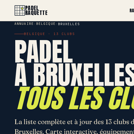
PADEL
R
RAQUETTE
ANNUAIRE
BELGIQUE
·
·
BRUXELLES
PADEL
BELGIQUE · 13 CLUBS
À BRUXELLES
TOUS LES CL
La liste complète et à jour des 13 clubs 
Bruxelles. Carte interactive, équipement