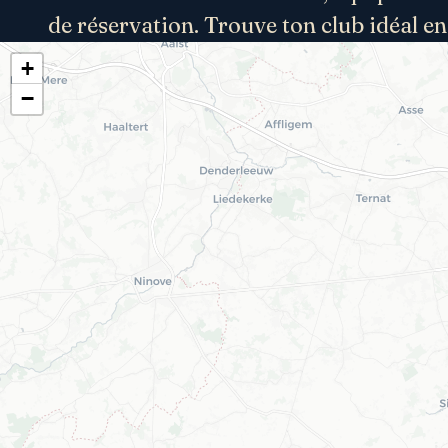
de réservation. Trouve ton club idéal en
+
−