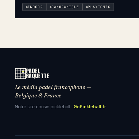
INDOOR
PANORAMIQUE
PLAYTOMIC
PADEL
RAQUETTE
Le média padel francophone —
Belgique & France
Notre site cousin pickleball :
GoPickleball.fr