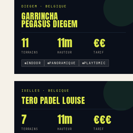
DIEGEM · BELGIQUE
GARRINCHA
PEGASUS DIEGEM
11
11m
€€
TERRAINS
HAUTEUR
TARIF
INDOOR
PANORAMIQUE
PLAYTOMIC
IXELLES · BELGIQUE
TERO PADEL LOUISE
7
11m
€€€
TERRAINS
HAUTEUR
TARIF