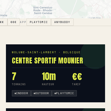
€€
€€€
APP
PLAYTOMIC
ANYBUDDY
WOLUWE-SAINT-LAMBERT · BELGIQUE
CENTRE SPORTIF MOUNIER
7
10m
€€
TERRAINS
HAUTEUR
TARIF
INDOOR
OUTDOOR
PLAYTOMIC