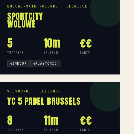
WOLUWE-SAINT-PIERRE · BELGIQUE
SPORTCITY
WOLUWE
5
10m
€€
TERRAINS
HAUTEUR
TARIF
INDOOR
PLAYTOMIC
VILVOORDE · BELGIQUE
YC 5 PADEL BRUSSELS
8
11m
€€
TERRAINS
HAUTEUR
TARIF