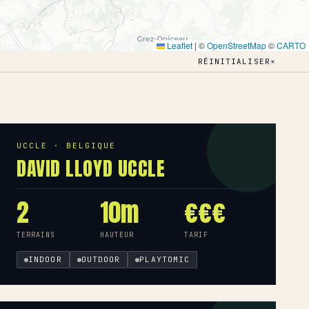
Leaflet
|
©
OpenStreetMap
©
CARTO
RÉINITIALISER
×
UCCLE · BELGIQUE
DAVID LLOYD UCCLE
2
10m
€€€
TERRAINS
HAUTEUR
TARIF
INDOOR
OUTDOOR
PLAYTOMIC