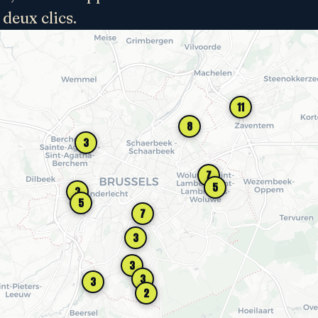
 deux clics.
11
8
3
7
5
3
5
7
3
3
3
3
2