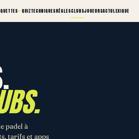
AQUETTES
QUIZ
TECHNIQUES
RÈGLES
CLUBS
JOUEURS
ACTU
LEXIQUE
.
UBS.
de padel à
s, tarifs et apps