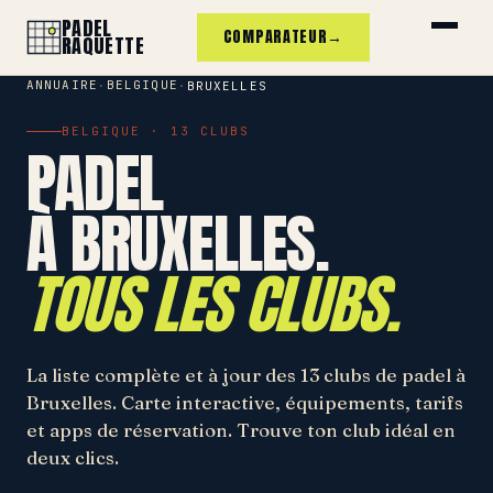
PADEL
COMPARATEUR
→
RAQUETTE
ANNUAIRE
BELGIQUE
·
·
BRUXELLES
BELGIQUE · 13 CLUBS
PADEL
À BRUXELLES.
TOUS LES CLUBS.
La liste complète et à jour des 13 clubs de padel à
Bruxelles. Carte interactive, équipements, tarifs
et apps de réservation. Trouve ton club idéal en
deux clics.