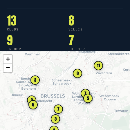
13
8
CLUBS
VILLES
9
7
INDOOR
OUTDOOR
+
11
−
8
3
7
5
3
5
7
3