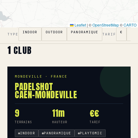
Leaflet
|
©
OpenStreetMap
©
CARTO
INDOOR
OUTDOOR
PANORAMIQUE
€
€€
TYPE
TARIF
1
CLUB
MONDEVILLE · FRANCE
PADELSHOT
CAEN-MONDEVILLE
9
11m
€€
TERRAINS
HAUTEUR
TARIF
INDOOR
PANORAMIQUE
PLAYTOMIC