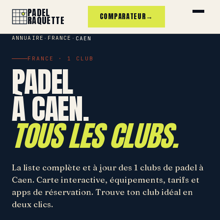
PADEL
COMPARATEUR
→
RAQUETTE
ANNUAIRE
FRANCE
·
·
CAEN
FRANCE · 1 CLUB
PADEL
À CAEN.
TOUS LES CLUBS.
La liste complète et à jour des 1 clubs de padel à
Caen. Carte interactive, équipements, tarifs et
apps de réservation. Trouve ton club idéal en
deux clics.