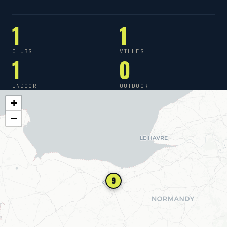
1
1
CLUBS
VILLES
1
0
INDOOR
OUTDOOR
+
−
9