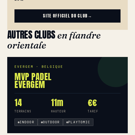
SITE OFFICIEL DU CLUB
→
AUTRES CLUBS
en flandre
orientale
EVERGEM · BELGIQUE
MVP PADEL
EVERGEM
14
11m
€€
TERRAINS
HAUTEUR
TARIF
INDOOR
OUTDOOR
PLAYTOMIC