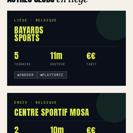
LIÈGE · BELGIQUE
BAYARDS
SPORTS
5
11m
€€
TERRAINS
HAUTEUR
TARIF
INDOOR
PLAYTOMIC
ENGIS · BELGIQUE
CENTRE SPORTIF MOSA
2
10m
€€