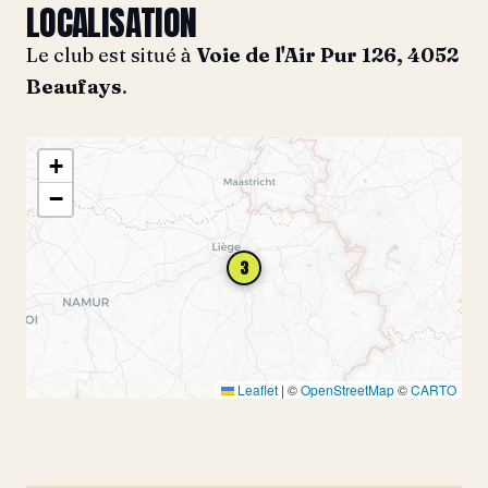
LOCALISATION
Le club est situé à
Voie de l'Air Pur 126, 4052
Beaufays
.
+
−
3
Leaflet
|
©
OpenStreetMap
©
CARTO