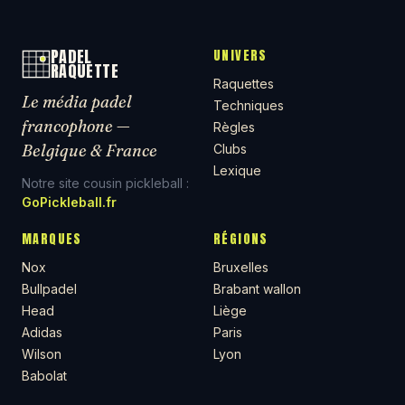
PADEL
UNIVERS
RAQUETTE
Raquettes
Le média padel
Techniques
francophone —
Règles
Belgique & France
Clubs
Lexique
Notre site cousin pickleball :
GoPickleball.fr
MARQUES
RÉGIONS
Nox
Bruxelles
Bullpadel
Brabant wallon
Head
Liège
Adidas
Paris
Wilson
Lyon
Babolat