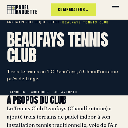
PADEL
COMPARATEUR
→
RAQUETTE
ANNUAIRE
BELGIQUE
LIÈGE
·
·
·
BEAUFAYS TENNIS CLUB
BEAUFAYS TENNIS
CLUB
Trois terrains au TC Beaufays, à Chaudfontaine
près de Liège.
INDOOR
OUTDOOR
PLAYTOMIC
À PROPOS DU CLUB
Le Tennis Club Beaufays (Chaudfontaine) a
ajouté trois terrains de padel indoor à son
installation tennis traditionnelle, voie de l'Air