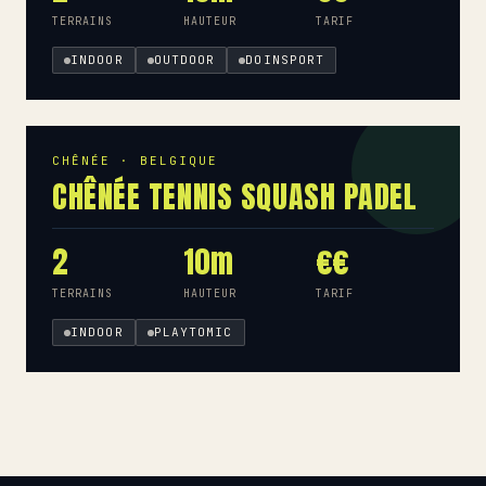
TERRAINS
HAUTEUR
TARIF
INDOOR
OUTDOOR
DOINSPORT
CHÊNÉE · BELGIQUE
CHÊNÉE TENNIS SQUASH PADEL
2
10m
€€
TERRAINS
HAUTEUR
TARIF
INDOOR
PLAYTOMIC