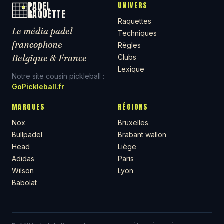
PADEL
UNIVERS
RAQUETTE
Raquettes
Le média padel
Techniques
francophone —
Règles
Belgique & France
Clubs
Lexique
Notre site cousin pickleball :
GoPickleball.fr
MARQUES
RÉGIONS
Nox
Bruxelles
Bullpadel
Brabant wallon
Head
Liège
Adidas
Paris
Wilson
Lyon
Babolat