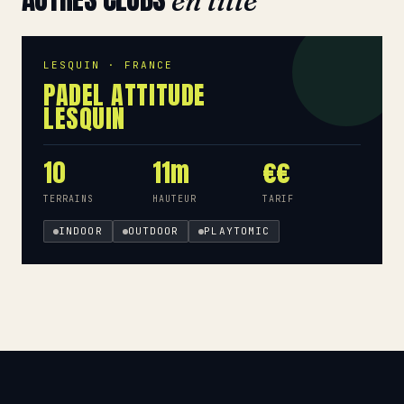
en lille
LESQUIN · FRANCE
PADEL ATTITUDE
LESQUIN
10
11m
€€
TERRAINS
HAUTEUR
TARIF
INDOOR
OUTDOOR
PLAYTOMIC