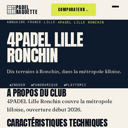
PADEL
COMPARATEUR
→
RAQUETTE
ANNUAIRE
FRANCE
LILLE
·
·
·
4PADEL LILLE RONCHIN
4PADEL LILLE
RONCHIN
Dix terrains à Ronchin, dans la métropole lilloise.
INDOOR
PANORAMIQUE
PLAYTOMIC
À PROPOS DU CLUB
4PADEL Lille Ronchin couvre la métropole
lilloise, ouverture début 2026.
CARACTÉRISTIQUES TECHNIQUES