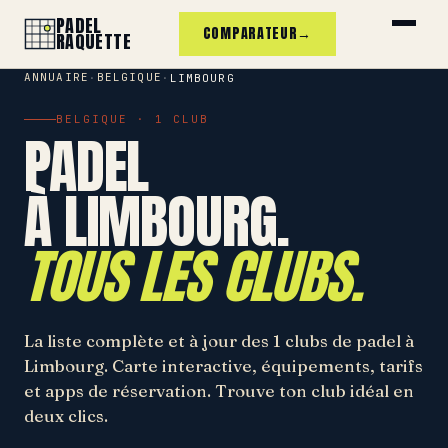
PADEL
COMPARATEUR
→
RAQUETTE
ANNUAIRE
BELGIQUE
·
·
LIMBOURG
BELGIQUE · 1 CLUB
PADEL
À LIMBOURG.
TOUS LES CLUBS.
La liste complète et à jour des 1 clubs de padel à
Limbourg. Carte interactive, équipements, tarifs
et apps de réservation. Trouve ton club idéal en
deux clics.