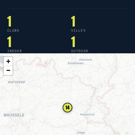
1
1
CLUBS
VILLES
1
1
INDOOR
OUTDOOR
+
−
14