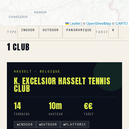
Leaflet
|
©
OpenStreetMap
©
CARTO
INDOOR
OUTDOOR
PANORAMIQUE
€
€€
TYPE
TARIF
1
CLUB
HASSELT · BELGIQUE
K. EXCELSIOR HASSELT TENNIS
CLUB
14
10m
€€
TERRAINS
HAUTEUR
TARIF
INDOOR
OUTDOOR
PLAYTOMIC