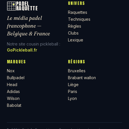
PADEL
UNIVERS
RAQUETTE
Raquettes
Le média padel
Techniques
francophone —
Règles
Belgique & France
Clubs
Lexique
Notre site cousin pickleball :
GoPickleball.fr
MARQUES
RÉGIONS
Nox
Bruxelles
Bullpadel
Brabant wallon
Head
Liège
Adidas
Paris
Wilson
Lyon
Babolat