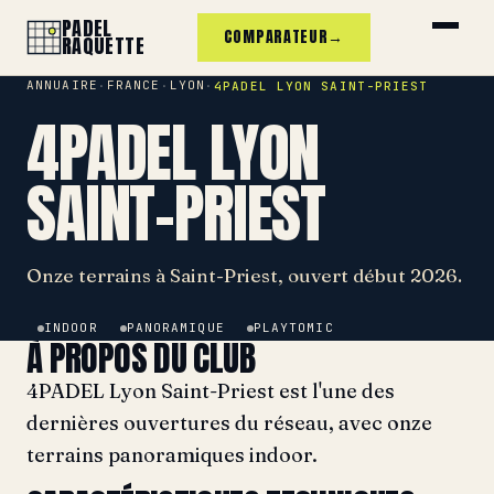
PADEL
COMPARATEUR
→
RAQUETTE
ANNUAIRE
FRANCE
LYON
·
·
·
4PADEL LYON SAINT-PRIEST
4PADEL LYON
SAINT-PRIEST
Onze terrains à Saint-Priest, ouvert début 2026.
INDOOR
PANORAMIQUE
PLAYTOMIC
À PROPOS DU CLUB
4PADEL Lyon Saint-Priest est l'une des
dernières ouvertures du réseau, avec onze
terrains panoramiques indoor.