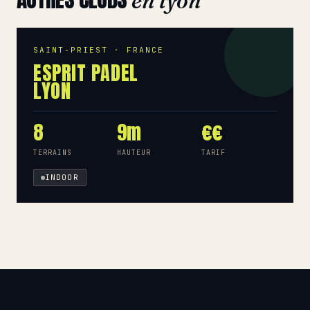
en lyon
SAINT-PRIEST · FRANCE
ESPRIT PADEL
LYON
8
9m
€€
TERRAINS
HAUTEUR
TARIF
INDOOR