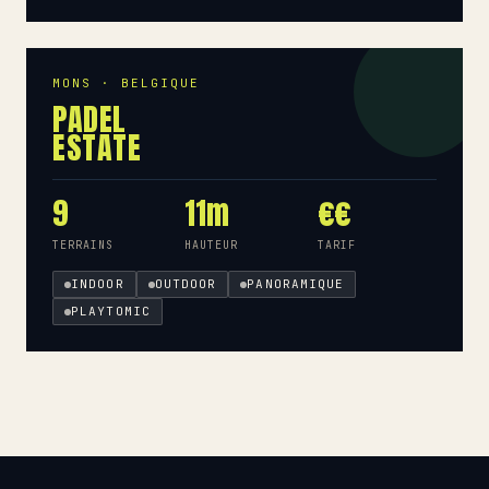
MONS · BELGIQUE
PADEL
ESTATE
9
11m
€€
TERRAINS
HAUTEUR
TARIF
INDOOR
OUTDOOR
PANORAMIQUE
PLAYTOMIC