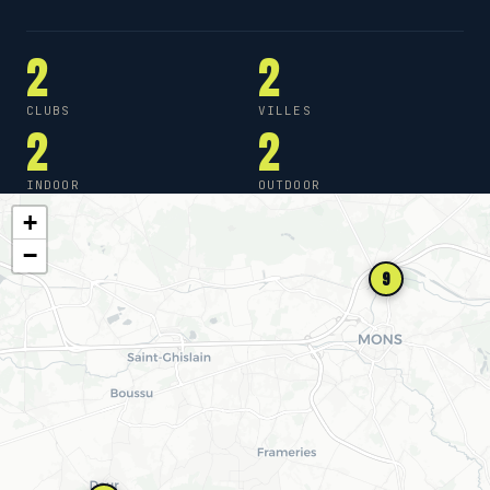
2
2
CLUBS
VILLES
2
2
INDOOR
OUTDOOR
+
−
9