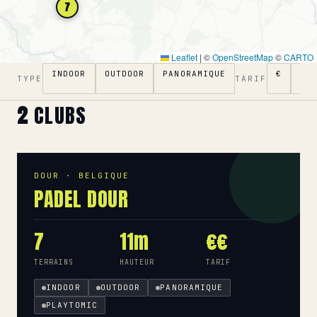
7
Leaflet
|
©
OpenStreetMap
©
CARTO
INDOOR
OUTDOOR
PANORAMIQUE
€
€€
TYPE
TARIF
2
CLUBS
DOUR · BELGIQUE
PADEL DOUR
7
11m
€€
TERRAINS
HAUTEUR
TARIF
INDOOR
OUTDOOR
PANORAMIQUE
PLAYTOMIC