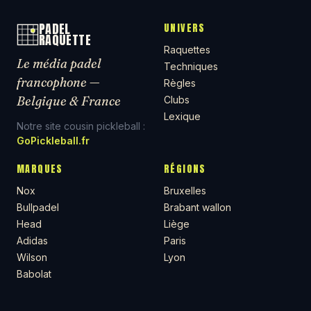
PADEL
UNIVERS
RAQUETTE
Raquettes
Le média padel
Techniques
francophone —
Règles
Belgique & France
Clubs
Lexique
Notre site cousin pickleball :
GoPickleball.fr
MARQUES
RÉGIONS
Nox
Bruxelles
Bullpadel
Brabant wallon
Head
Liège
Adidas
Paris
Wilson
Lyon
Babolat