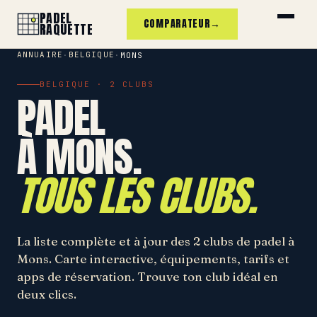
PADEL
COMPARATEUR
→
RAQUETTE
ANNUAIRE
BELGIQUE
·
·
MONS
BELGIQUE · 2 CLUBS
PADEL
À MONS.
TOUS LES CLUBS.
La liste complète et à jour des 2 clubs de padel à
Mons. Carte interactive, équipements, tarifs et
apps de réservation. Trouve ton club idéal en
deux clics.