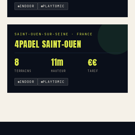
INDOOR
PLAYTOMIC
SAINT-OUEN-SUR-SEINE · FRANCE
4PADEL SAINT-OUEN
8
11m
€€
TERRAINS
HAUTEUR
TARIF
INDOOR
PLAYTOMIC