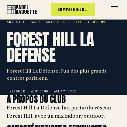
PADEL
COMPARATEUR
→
RAQUETTE
ANNUAIRE
FRANCE
PARIS
·
·
·
FOREST HILL LA DÉFENSE
FOREST HILL LA
DÉFENSE
Forest Hill La Défense, l'un des plus grands
centres parisiens.
INDOOR
OUTDOOR
PLAYTOMIC
À PROPOS DU CLUB
Forest Hill La Défense fait partie du réseau
Forest Hill, avec un mix indoor/outdoor.