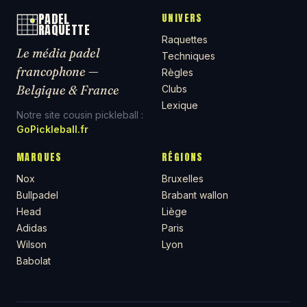
PADEL
UNIVERS
RAQUETTE
Raquettes
Le média padel
Techniques
francophone —
Règles
Belgique & France
Clubs
Lexique
Notre site cousin pickleball :
GoPickleball.fr
MARQUES
RÉGIONS
Nox
Bruxelles
Bullpadel
Brabant wallon
Head
Liège
Adidas
Paris
Wilson
Lyon
Babolat