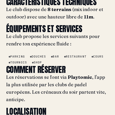
CARACTÉRISTIQUES TECHNIQUES
Le club dispose de
8 terrains
(mix indoor et
outdoor) avec une hauteur libre de
11m
.
ÉQUIPEMENTS ET SERVICES
Le club propose les services suivants pour
rendre ton expérience fluide :
PARKING
DOUCHES
BAR
RESTAURANT
COURS
TOURNOIS
SHOP
COMMENT RÉSERVER
Les réservations se font via
Playtomic
, l'app
la plus utilisée par les clubs de padel
européens. Les créneaux du soir partent vite,
anticipe.
LOCALISATION