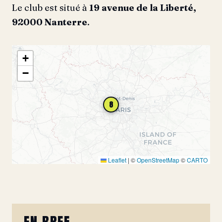
Le club est situé à
19 avenue de la Liberté,
92000 Nanterre
.
+
−
8
Leaflet
|
©
OpenStreetMap
©
CARTO