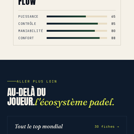
FLOW
PUISSANCE
65
CONTRÔLE
85
MANIABILITÉ
80
CONFORT
88
ALLER PLUS LOIN
AU-DELÀ DU
JOUEUR.
l'écosystème padel.
Tout le top mondial
30 fiches →