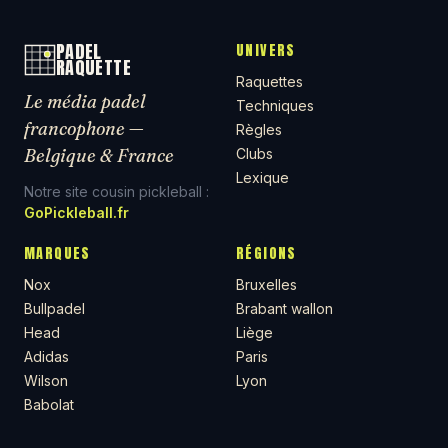
PADEL
UNIVERS
RAQUETTE
Raquettes
Le média padel
Techniques
francophone —
Règles
Belgique & France
Clubs
Lexique
Notre site cousin pickleball :
GoPickleball.fr
MARQUES
RÉGIONS
Nox
Bruxelles
Bullpadel
Brabant wallon
Head
Liège
Adidas
Paris
Wilson
Lyon
Babolat