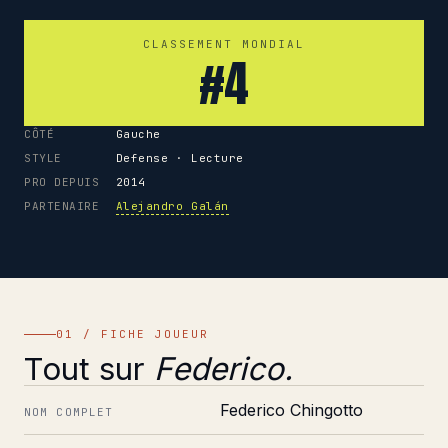
CLASSEMENT MONDIAL
#4
CÔTÉ
Gauche
STYLE
Defense · Lecture
PRO DEPUIS
2014
PARTENAIRE
Alejandro Galán
01 / FICHE JOUEUR
Tout sur
Federico.
Federico Chingotto
NOM COMPLET