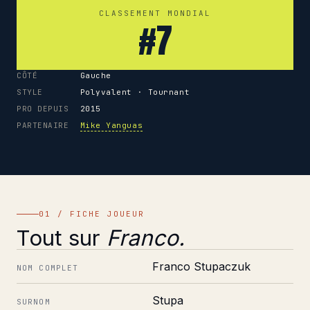
CLASSEMENT MONDIAL
#7
CÔTÉ
Gauche
STYLE
Polyvalent · Tournant
PRO DEPUIS
2015
PARTENAIRE
Mike Yanguas
01 / FICHE JOUEUR
Tout sur
Franco.
Franco Stupaczuk
NOM COMPLET
Stupa
SURNOM