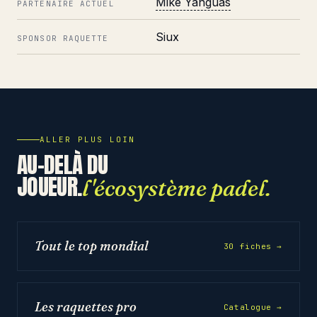
Mike Yanguas
PARTENAIRE ACTUEL
Siux
SPONSOR RAQUETTE
ALLER PLUS LOIN
AU-DELÀ DU
JOUEUR.
l'écosystème padel.
Tout le top mondial
30 fiches →
Les raquettes pro
Catalogue →