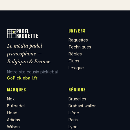
PADEL
UNIVERS
RAQUETTE
Raquettes
Le média padel
Techniques
francophone —
Règles
Belgique & France
Clubs
Lexique
Notre site cousin pickleball :
GoPickleball.fr
MARQUES
RÉGIONS
Nox
Bruxelles
Bullpadel
Brabant wallon
Head
Liège
Adidas
Paris
Wilson
Lyon