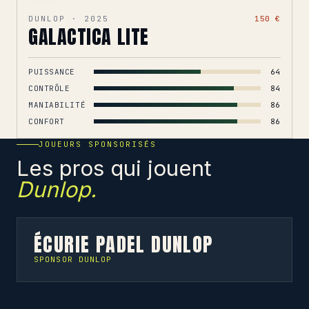
DUNLOP · 2025
150 €
GALACTICA LITE
PUISSANCE
64
CONTRÔLE
84
MANIABILITÉ
86
CONFORT
86
JOUEURS SPONSORISÉS
Les pros qui jouent
Dunlop.
ÉCURIE PADEL DUNLOP
SPONSOR DUNLOP