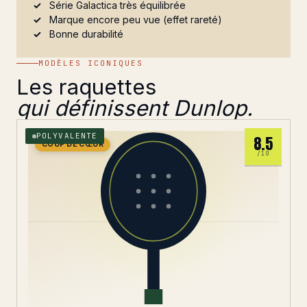
Série Galactica très équilibrée
Marque encore peu vue (effet rareté)
Bonne durabilité
MODÈLES ICONIQUES
Les raquettes
qui définissent Dunlop.
POLYVALENTE
8.5
COUP DE CŒUR
/10