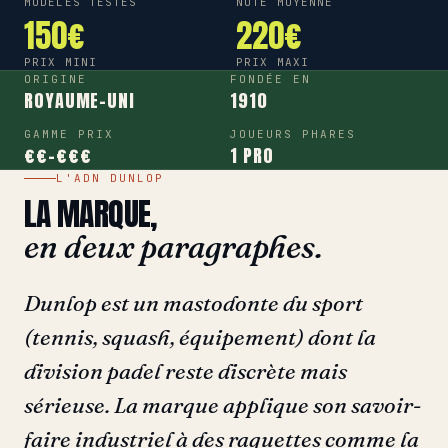
MODÈLES TESTÉS
NOTE MOYENNE
150€
220€
PRIX MINI
PRIX MAXI
ORIGINE
FONDÉE EN
ROYAUME-UNI
1910
GAMME PRIX
JOUEURS PHARES
€€-€€€
1 PRO
L'ADN DUNLOP
LA MARQUE,
en deux paragraphes.
Dunlop est un mastodonte du sport
(tennis, squash, équipement) dont la
division padel reste discrète mais
sérieuse. La marque applique son savoir-
faire industriel à des raquettes comme la