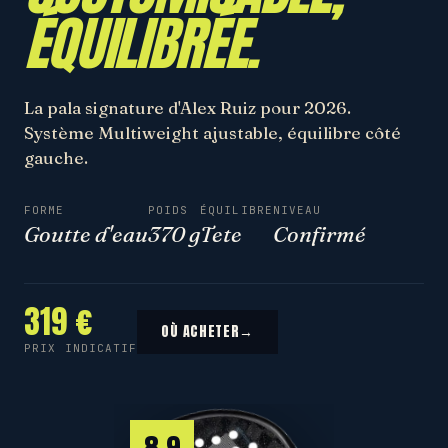
ÉQUILIBRÉE.
La pala signature d'Alex Ruiz pour 2026.
Système Multiweight ajustable, équilibre côté
gauche.
FORME
POIDS
ÉQUILIBRE
NIVEAU
Goutte d'eau
370 g
Tete
Confirmé
319 €
OÙ ACHETER
→
PRIX INDICATIF
8.9