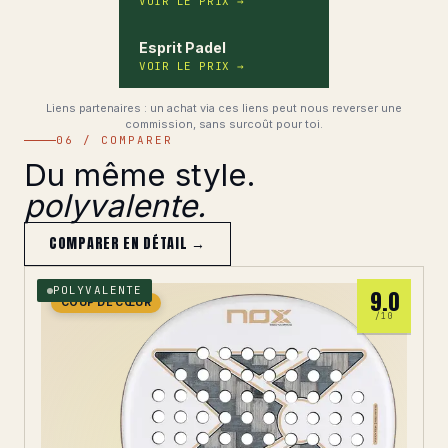
VOIR LE PRIX
→
Esprit Padel
VOIR LE PRIX
→
Liens partenaires : un achat via ces liens peut nous reverser une
commission, sans surcoût pour toi.
06 / COMPARER
Du même style.
polyvalente.
COMPARER EN DÉTAIL →
POLYVALENTE
9.0
COUP DE CŒUR
/10