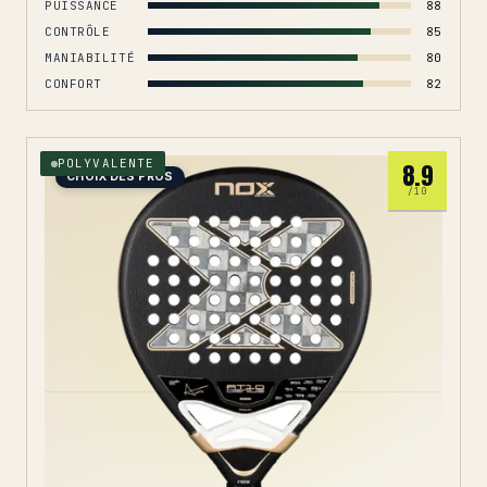
PUISSANCE
88
CONTRÔLE
85
MANIABILITÉ
80
CONFORT
82
POLYVALENTE
8.9
CHOIX DES PROS
/10