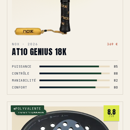
NOX · 2026
369 €
AT10 GENIUS 18K
PUISSANCE
85
CONTRÔLE
88
MANIABILITÉ
82
CONFORT
80
POLYVALENTE
8.8
TOUT-TERRAIN
/10