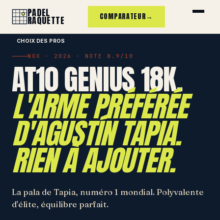
PADEL
COMPARATEUR
→
RAQUETTE
CHOIX DES PROS
NOX · 2026 · NOTE 8.9/10
AT10 GENIUS 18K.
L'ARME PRÉFÉRÉE
D'AGUSTÍN TAPIA.
RIEN À AJOUTER.
La pala de Tapia, numéro 1 mondial. Polyvalente
d'élite, équilibre parfait.