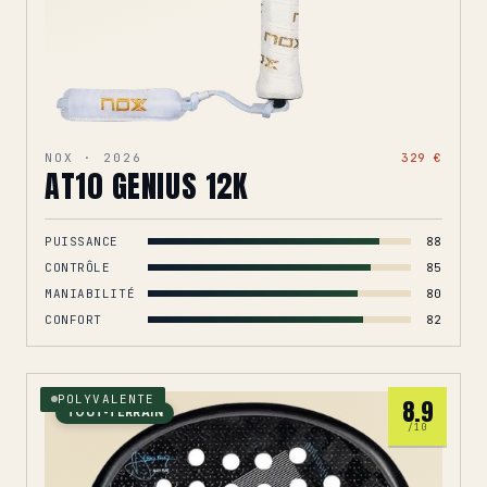
NOX · 2026
329 €
AT10 GENIUS 12K
PUISSANCE
88
CONTRÔLE
85
MANIABILITÉ
80
CONFORT
82
POLYVALENTE
8.9
TOUT-TERRAIN
/10