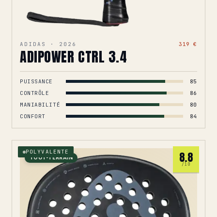
ADIDAS · 2026
319 €
ADIPOWER CTRL 3.4
PUISSANCE
85
CONTRÔLE
86
MANIABILITÉ
80
CONFORT
84
POLYVALENTE
8.8
TOUT-TERRAIN
/10