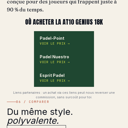
conçue pour des joueurs qui frappent juste à
90 % du temps.
OÙ ACHETER LA AT10 GENIUS 18K
Padel-Point
VOIR LE PRIX
→
Padel Nuestro
VOIR LE PRIX
→
Esprit Padel
VOIR LE PRIX
→
Liens partenaires : un achat via ces liens peut nous reverser une
commission, sans surcoût pour toi.
06 / COMPARER
Du même style.
polyvalente.