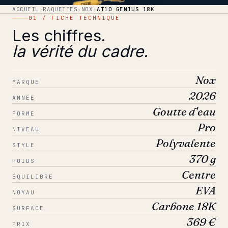
ACCUEIL
›
RAQUETTES
›
NOX
›
AT10 GENIUS 18K
01 / FICHE TECHNIQUE
Les chiffres.
la vérité du cadre.
Nox
MARQUE
2026
ANNÉE
Goutte d'eau
FORME
Pro
NIVEAU
Polyvalente
STYLE
370 g
POIDS
Centre
ÉQUILIBRE
EVA
NOYAU
Carbone 18K
SURFACE
369 €
PRIX