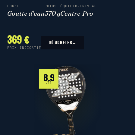
FORME
POIDS
ÉQUILIBRE
NIVEAU
Goutte d'eau
370 g
Centre
Pro
369 €
OÙ ACHETER
→
PRIX INDICATIF
8.9
/10