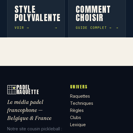
STYLE
COMMENT
POLYVALENTE
CHOISIR
VOIR →
GUIDE COMPLET →
PADEL
UNIVERS
RAQUETTE
Raquettes
Le média padel
Techniques
francophone —
Règles
Belgique & France
Clubs
Lexique
Notre site cousin pickleball :