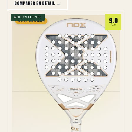
COMPARER EN DÉTAIL →
POLYVALENTE
9.0
COUP DE CŒUR
/10