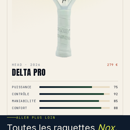
HEAD · 2026
279 €
DELTA PRO
PUISSANCE
75
CONTRÔLE
92
MANIABILITÉ
85
CONFORT
88
ALLER PLUS LOIN
Toutes les raquettes
Nox.