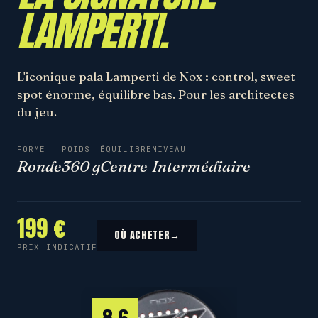
LAMPERTI.
L'iconique pala Lamperti de Nox : control, sweet
spot énorme, équilibre bas. Pour les architectes
du jeu.
FORME
POIDS
ÉQUILIBRE
NIVEAU
Ronde
360 g
Centre
Intermédiaire
199 €
OÙ ACHETER
→
PRIX INDICATIF
8.6