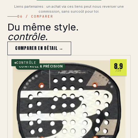
Liens partenaires : un achat via ces liens peut nous reverser une
commission, sans surcoût pour toi.
06 / COMPARER
Du même style.
contrôle.
COMPARER EN DÉTAIL →
CONTRÔLE
8.9
CONTRÔLE & PRÉCISION
/10