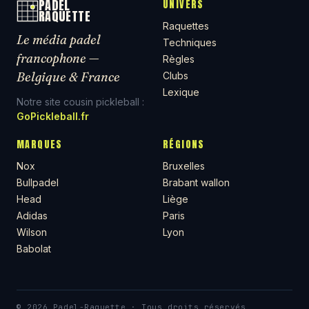
PADEL
UNIVERS
RAQUETTE
Raquettes
Le média padel
Techniques
francophone —
Règles
Belgique & France
Clubs
Lexique
Notre site cousin pickleball :
GoPickleball.fr
MARQUES
RÉGIONS
Nox
Bruxelles
Bullpadel
Brabant wallon
Head
Liège
Adidas
Paris
Wilson
Lyon
Babolat
© 2026 Padel-Raquette · Tous droits réservés