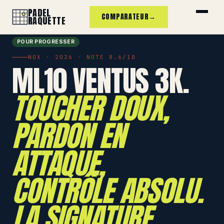
PADEL
COMPARATEUR
→
RAQUETTE
POUR PROGRESSER
NOX · 2026 · NOTE 8.6/10
ML10 VENTUS 3K.
TOUCHER DOUX,
PARDON EN
ATTAQUE,
CONTRÔLE ABSOLU.
LA SIGNATURE