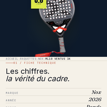
/10
ACCUEIL
›
RAQUETTES
›
NOX
›
ML10 VENTUS 3K
01 / FICHE TECHNIQUE
Les chiffres.
la vérité du cadre.
Nox
MARQUE
2026
ANNÉE
Ronde