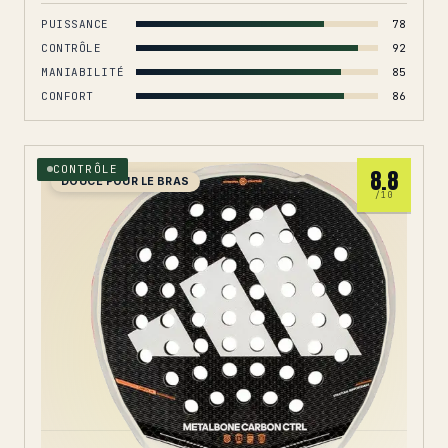
PUISSANCE
78
CONTRÔLE
92
MANIABILITÉ
85
CONFORT
86
CONTRÔLE
8.8
DOUCE POUR LE BRAS
/10