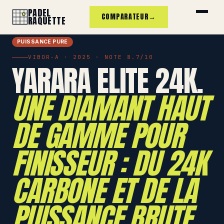
PADEL
COMPARATEUR
→
RAQUETTE
PUISSANCE PURE
VIBOR-A · 2025 · NOTE 8.7/10
YARARA ELITE 24K.
UNE DIAMANT HAUT
DE GAMME POUR
FINISSEUR : DU 24K
CARBONE ET DE LA
PUISSANCE BRUTE.