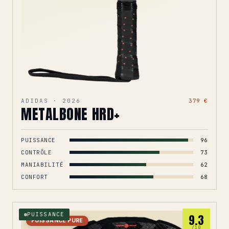
ADIDAS · 2026
379 €
METALBONE HRD+
PUISSANCE
96
CONTRÔLE
73
MANIABILITÉ
62
CONFORT
68
PUISSANCE
9.3
PUISSANCE PURE
/10