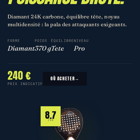
Diamant 24K carbone, équilibre tête, noyau
multidensité : la pala des attaquants exigeants.
FORME
POIDS
ÉQUILIBRE
NIVEAU
Diamant
370 g
Tete
Pro
240 €
OÙ ACHETER
→
PRIX INDICATIF
8.7
/10