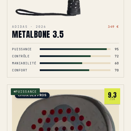
ADIDAS · 2026
349 €
METALBONE 3.5
PUISSANCE
95
CONTRÔLE
72
MANIABILITÉ
60
CONFORT
70
PUISSANCE
9.3
CHOIX DES PROS
/10