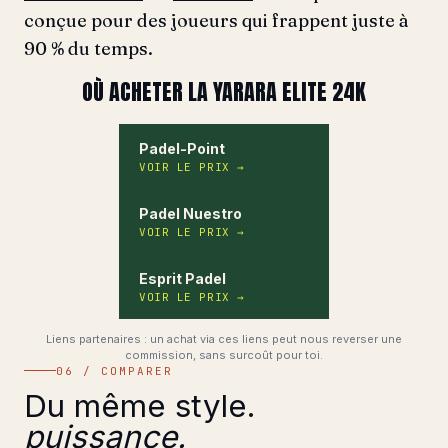
conçue pour des joueurs qui frappent juste à
90 % du temps.
OÙ ACHETER LA YARARA ELITE 24K
Padel-Point
VOIR LE PRIX
→
Padel Nuestro
VOIR LE PRIX
→
Esprit Padel
VOIR LE PRIX
→
Liens partenaires : un achat via ces liens peut nous reverser une
commission, sans surcoût pour toi.
06 / COMPARER
Du même style.
puissance.