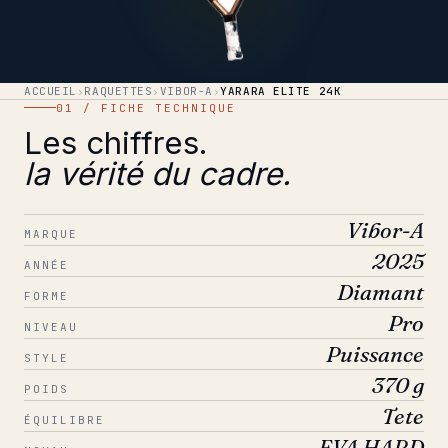
ACCUEIL
›
RAQUETTES
›
VIBOR-A
›
YARARA ELITE 24K
01 / FICHE TECHNIQUE
Les chiffres.
la vérité du cadre.
Vibor-A
MARQUE
2025
ANNÉE
Diamant
FORME
Pro
NIVEAU
Puissance
STYLE
370 g
POIDS
Tete
ÉQUILIBRE
EVA HARD