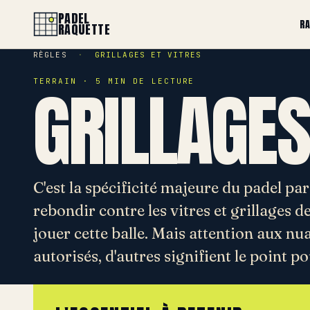
PADEL
R
RAQUETTE
RÈGLES
·
GRILLAGES ET VITRES
GRILLAGES
TERRAIN · 5 MIN DE LECTURE
C'est la spécificité majeure du padel par
rebondir contre les vitres et grillages 
jouer cette balle. Mais attention aux n
autorisés, d'autres signifient le point po