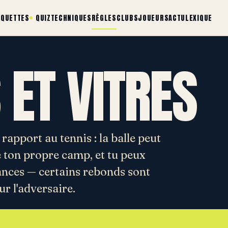
AQUETTES
QUIZ
TECHNIQUES
RÈGLES
CLUBS
JOUEURS
ACTU
LEXIQUE
 ET VITRES
 rapport au tennis : la balle peut
de ton propre camp, et tu peux
uances — certains rebonds sont
ur l'adversaire.