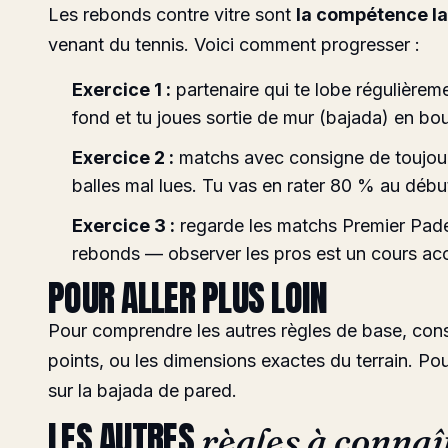
Les rebonds contre vitre sont
la compétence la 
venant du tennis. Voici comment progresser :
Exercice 1 :
partenaire qui te lobe régulièreme
fond et tu joues sortie de mur (
bajada
) en bou
Exercice 2 :
matchs avec consigne de toujour
balles mal lues. Tu vas en rater 80 % au début
Exercice 3 :
regarde les matchs Premier Padel
rebonds — observer les pros est un cours acc
POUR ALLER PLUS LOIN
Pour comprendre les autres règles de base, cons
points
, ou les
dimensions exactes du terrain
. Po
sur la
bajada de pared
.
LES AUTRES
règles à connaî