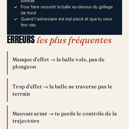
sortirait
Pour faire ressortir la balle au-dessus du grillage
de fond
Quand l'adversaire est mal placé et que tu veux
finir vite
ERREURS
les plus fréquentes
Manque d'effet → la balle vole, pas de
plongeon
Trop d'effet → la balle ne traverse pas le
terrain
Mauvais armé → tu perds le contrôle de la
trajectoire