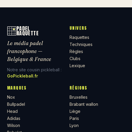
PADEL
UNIVERS
RAQUETTE
Raquettes
Le média padel
Techniques
francophone —
Règles
Belgique & France
Clubs
Lexique
Notre site cousin pickleball :
GoPickleball.fr
MARQUES
RÉGIONS
Nox
Bruxelles
Bullpadel
Brabant wallon
Head
Liège
Adidas
Paris
Wilson
Lyon