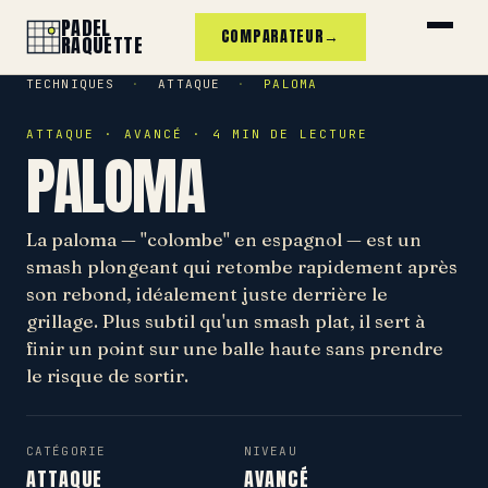
PADEL
COMPARATEUR
→
RAQUETTE
TECHNIQUES
·
ATTAQUE
·
PALOMA
ATTAQUE · AVANCÉ · 4 MIN DE LECTURE
PALOMA
La paloma — "colombe" en espagnol — est un
smash plongeant qui retombe rapidement après
son rebond, idéalement juste derrière le
grillage. Plus subtil qu'un smash plat, il sert à
finir un point sur une balle haute sans prendre
le risque de sortir.
CATÉGORIE
NIVEAU
ATTAQUE
AVANCÉ