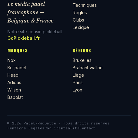
Le média padel
Techniques
francophone —
Règles
Belgique & France
Clubs
Lexique
Notre site cousin pickleball :
GoPickleball.fr
MARQUES
RÉGIONS
Nox
Bruxelles
Bullpadel
Brabant wallon
Head
Liège
Adidas
Paris
Wilson
Lyon
Babolat
© 2026 Padel-Raquette · Tous droits réservés
Mentions légales
Confidentialité
Contact