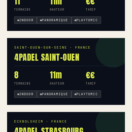
11
11m
€€
TERRAINS
HAUTEUR
TARIF
INDOOR
PANORAMIQUE
PLAYTOMIC
SAINT-OUEN-SUR-SEINE · FRANCE
4PADEL SAINT-OUEN
8
11m
€€
TERRAINS
HAUTEUR
TARIF
INDOOR
PANORAMIQUE
PLAYTOMIC
ECKBOLSHEIM · FRANCE
4PADEL STRASBOURG