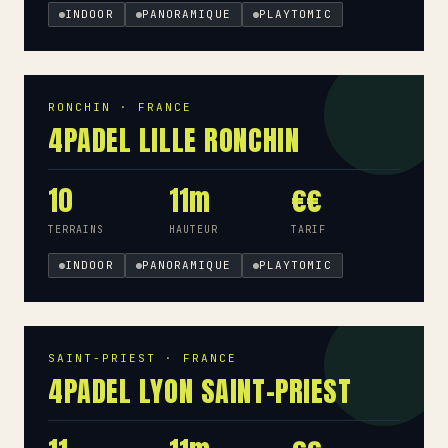
INDOOR
PANORAMIQUE
PLAYTOMIC
RONCHIN · FRANCE
4PADEL LILLE RONCHIN
10
11m
€€
TERRAINS
HAUTEUR
TARIF
INDOOR
PANORAMIQUE
PLAYTOMIC
SAINT-PRIEST · FRANCE
4PADEL LYON SAINT-PRIEST