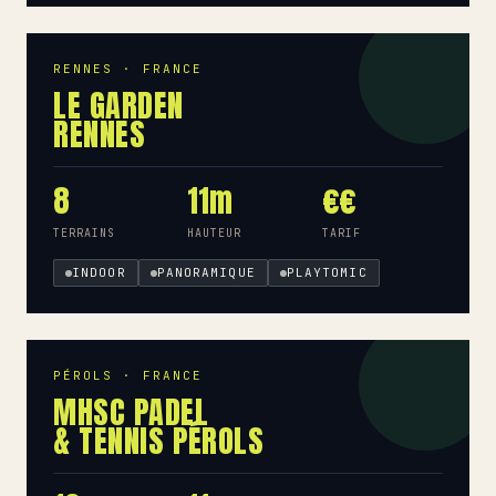
RENNES · FRANCE
LE GARDEN
RENNES
8
11m
€€
TERRAINS
HAUTEUR
TARIF
INDOOR
PANORAMIQUE
PLAYTOMIC
PÉROLS · FRANCE
MHSC PADEL
& TENNIS PÉROLS