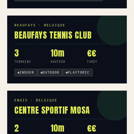
BEAUFAYS · BELGIQUE
BEAUFAYS TENNIS CLUB
3
10m
€€
TERRAINS
HAUTEUR
TARIF
INDOOR
OUTDOOR
PLAYTOMIC
ENGIS · BELGIQUE
CENTRE SPORTIF MOSA
2
10m
€€