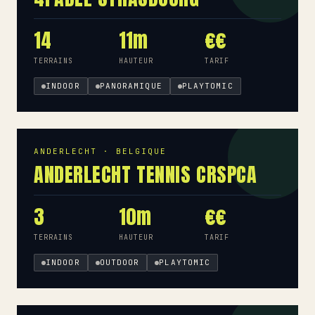
14
11m
€€
TERRAINS
HAUTEUR
TARIF
INDOOR
PANORAMIQUE
PLAYTOMIC
ANDERLECHT · BELGIQUE
ANDERLECHT TENNIS CRSPCA
3
10m
€€
TERRAINS
HAUTEUR
TARIF
INDOOR
OUTDOOR
PLAYTOMIC