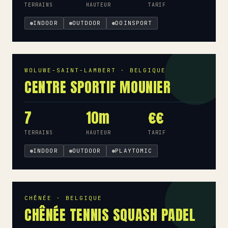
TERRAINS
HAUTEUR
TARIF
INDOOR
OUTDOOR
DOINSPORT
WOLUWE-SAINT-LAMBERT · BELGIQUE
CENTRE SPORTIF MOUNIER
7
10m
€€
TERRAINS
HAUTEUR
TARIF
INDOOR
OUTDOOR
PLAYTOMIC
CHÊNÉE · BELGIQUE
CHÊNÉE TENNIS SQUASH PADEL