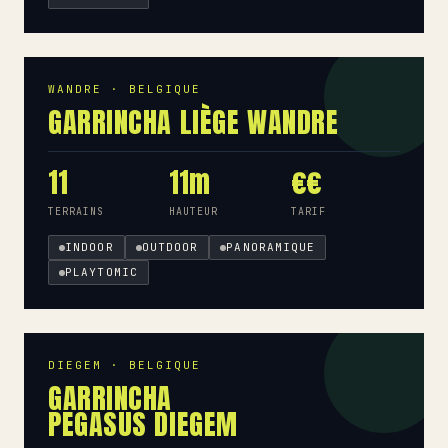
WANDRE · BELGIQUE
GARRINCHA LIÈGE WANDRE
11
11m
€€
TERRAINS
HAUTEUR
TARIF
INDOOR
OUTDOOR
PANORAMIQUE
PLAYTOMIC
DIEGEM · BELGIQUE
GARRINCHA
PEGASUS DIEGEM