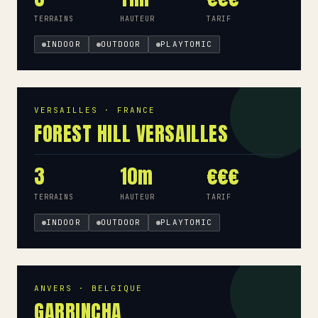
TERRAINS
HAUTEUR
TARIF
INDOOR
OUTDOOR
PLAYTOMIC
VERSAILLES · FRANCE
FOREST HILL VERSAILLES
3
10m
€€€
TERRAINS
HAUTEUR
TARIF
INDOOR
OUTDOOR
PLAYTOMIC
ANVERS · BELGIQUE
GARRINCHA