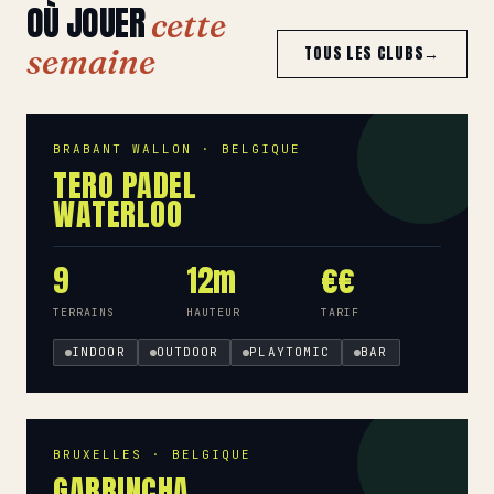
OÙ JOUER
cette
semaine
TOUS LES CLUBS
→
BRABANT WALLON · BELGIQUE
TERO PADEL
WATERLOO
9
12m
€€
TERRAINS
HAUTEUR
TARIF
INDOOR
OUTDOOR
PLAYTOMIC
BAR
BRUXELLES · BELGIQUE
GARRINCHA