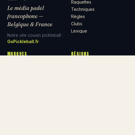
Raquettes
Le média padel
Techniques
francophone —
Règles
Belgique & France
Clubs
Lexique
Notre site cousin pickleball :
GoPickleball.fr
MARQUES
RÉGIONS
Nox
Bruxelles
Bullpadel
Brabant wallon
Head
Liège
Adidas
Paris
Wilson
Lyon
Babolat
© 2026 Padel-Raquette · Tous droits réservés
Mentions légales
Confidentialité
Contact