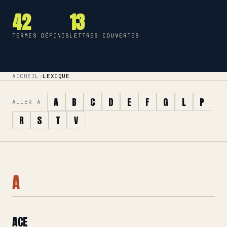
42
13
TERMES DÉFINIS
LETTRES COUVERTES
ACCUEIL
›
LEXIQUE
A
B
C
D
E
F
G
L
P
ALLER À
R
S
T
V
A
ACE