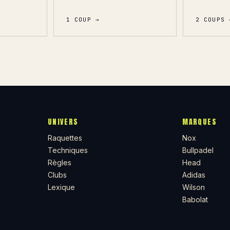
1 COUP →
2 COUPS 
UNIVERS
MARQUES
Raquettes
Nox
Techniques
Bullpadel
Règles
Head
Clubs
Adidas
Lexique
Wilson
Babolat