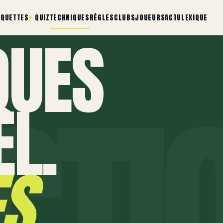
AQUETTES
QUIZ
TECHNIQUES
RÈGLES
CLUBS
JOUEURS
ACTU
LEXIQUE
QUES
L.
ES