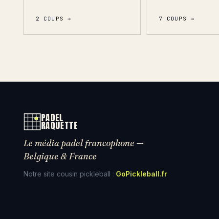
2 COUPS →
7 COUPS →
PADEL
RAQUETTE
Le média padel francophone —
Belgique & France
Notre site cousin pickleball :
GoPickleball.fr