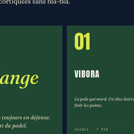
cortiquées sans bla-bla.
01
hange
VIBORA
La pala qui mord. Un slice latér
finir les points.
s toujours en défense.
t du padel.
AVANCÉ · 7 MIN