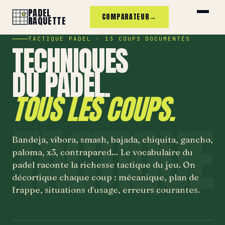
PADEL
COMPARATEUR
→
RAQUETTE
TACTIQUE PADEL · 13 COUPS DOCUMENTÉS
TECHNIQUES
DU PADEL.
TOUS LES COUPS.
Bandeja, vibora, smash, bajada, chiquita, gancho,
paloma, x3, contrapared… Le vocabulaire du
padel raconte la richesse tactique du jeu. On
décortique chaque coup : mécanique, plan de
frappe, situations d'usage, erreurs courantes.