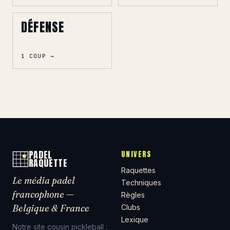
DÉFENSE
1 COUP →
PADEL
UNIVERS
RAQUETTE
Raquettes
Le média padel
Techniques
francophone —
Règles
Belgique & France
Clubs
Lexique
Notre site cousin pickleball :